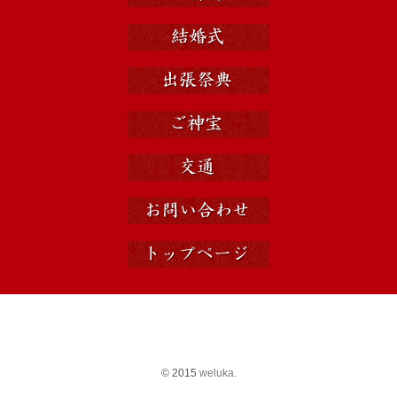
© 2015
weluka.