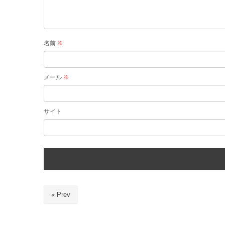
名前
※
メール
※
サイト
« Prev