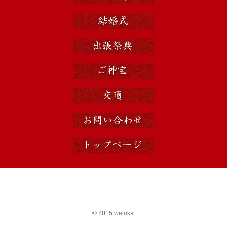
© 2015
weluka.