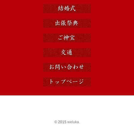
© 2015
weluka.