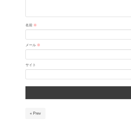
名前
※
メール
※
サイト
« Prev