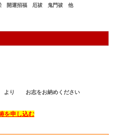
栄 開運招福 厄祓 鬼門祓 他
円 より お志をお納めください
祷を申し込む