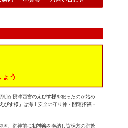
しょう
頼朝が摂津西宮の
えびす
様
を祀ったのが始め
えびす様」
は海上安全の守り神・
開運招福・
仰ぎ、御神前に
初神楽
を奉納し皆様方の御繁