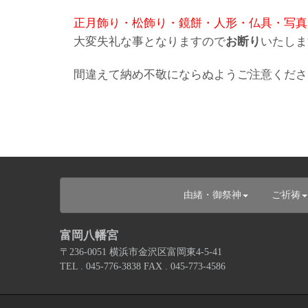
正月飾り・松飾り・鏡餅・人形・仏具・写真
大変失礼な事となりますので
お断り
いたしま
間違えて納め不敬にならぬようご注意くださ
由緒・御祭神
ご祈祷
富岡八幡宮
〒236-0051 横浜市金沢区富岡東4-5-41
TEL . 045-776-3838 FAX . 045-773-4586