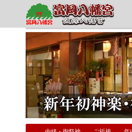
由緒・御祭神
ご祈祷
年