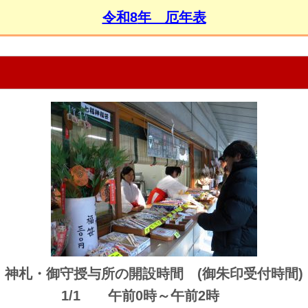
令和8
年 厄年表
神札・御守授与所の開設時間 (御朱印受付時間)
1/1 午前0時～午前2時