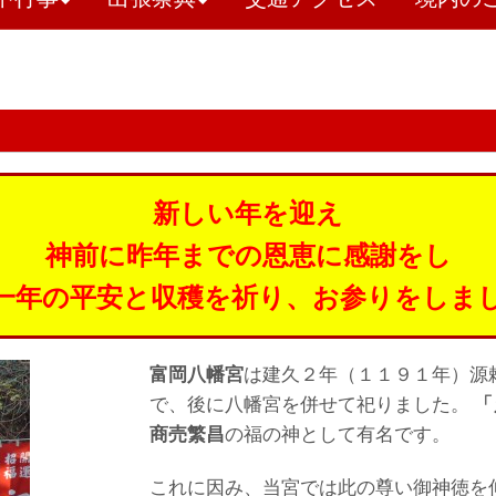
新しい年を迎え
神前に昨年までの恩恵に感謝をし
一年の平安と収穫を祈り、お参りをしま
富岡八幡宮
は建久２年（１１９１年）源
で、後に八幡宮を併せて祀りました。
「
商売繁昌
の福の神として有名です。
これに因み、当宮では此の尊い御神徳を