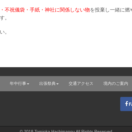
・不祝儀袋・手紙・神社に関係しない物
を投棄し一緒に燃
す。
い。
年中行事
出張祭典
交通アクセス
境内のご案内
© 2018 Tomioka Hachimangu All Rights Reserved