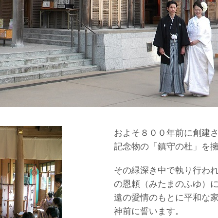
およそ８００年前に創建
記念物の「鎮守の杜」を
その緑深き中で執り行わ
の恩頼（みたまのふゆ）
遠の愛情のもとに
平和な
神前に誓います。