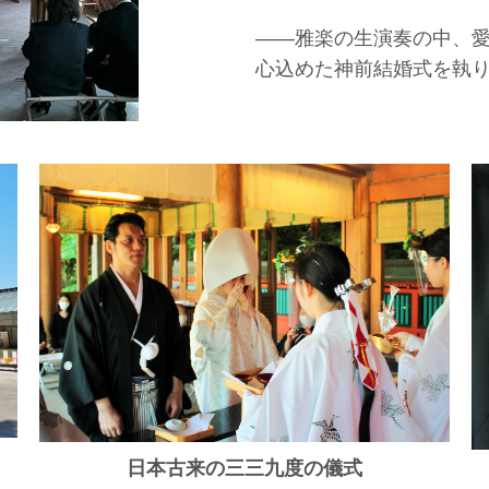
――雅楽の生演奏の中、
心込めた神前結婚式を執
日本古来の三三九度の儀式