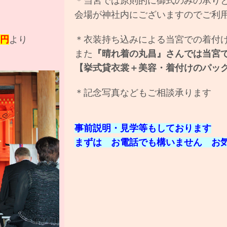
＊当宮では原則的に御式のみの承り
会場が神社内にございますのでご利
円
より
＊衣装持ち込みによる当宮での着付
また
『晴れ着の丸昌』
さんでは当宮
【挙式貸衣裳＋美容・着付けのパッ
＊記念写真などもご相談承ります
事前説明・見学等もしております
まずは お電話でも構いません お