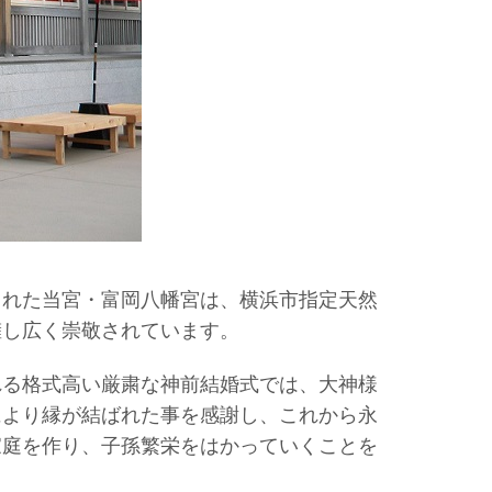
された当宮・富岡八幡宮は、横浜市指定天然
擁し
広く崇敬されています。
れる格式高い厳粛な神前結婚式では、
大神様
により縁が結ばれた事を感謝し、これから永
家庭を作り、子孫繁栄をはかっていくことを