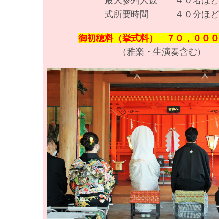
最大参列人数 ４０名ほど
式所要時間 ４０分ほど
御初穂料（挙式料） ７０，０００
（雅楽・生演奏含む）