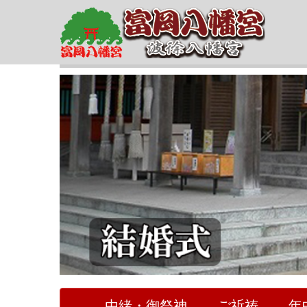
由緒・御祭神
ご祈祷
年