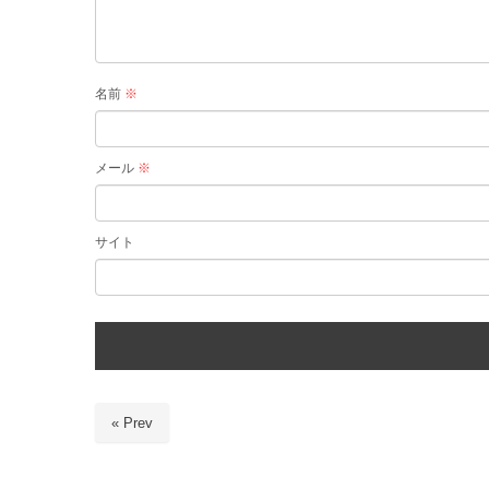
名前
※
メール
※
サイト
« Prev